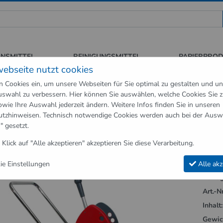
 für Sauberkeit und Hygiene
ONSMITTEL
REINIGUNGSMITTEL
PAPIERPRO
webseite nutzt cookies
n Cookies ein, um unsere Webseiten für Sie optimal zu gestalten und u
swahl zu verbessern. Hier können Sie auswählen, welche Cookies Sie 
hör
Reinigungszubehör
Reinigungswagen
Reinigungswagen Meik
owie Ihre Auswahl jederzeit ändern. Weitere Infos finden Sie in unseren
utzhinweisen
. Technisch notwendige Cookies werden auch bei der Ausw
Reinigungswagen"
" gesetzt.
ungswagen Meiko CR Doppelfahrwagen m
 Klick auf "Alle akzeptieren" akzeptieren Sie diese Verarbeitung.
e Einstellungen
Alle akz
Verfüg
Art.-Nr
Inhalt:
Gewic