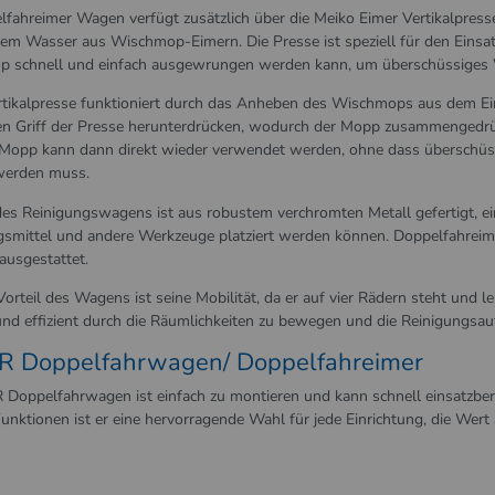
lfahreimer Wagen verfügt zusätzlich über die Meiko Eimer Vertikalpresse
em Wasser aus Wischmop-Eimern. Die Presse ist speziell für den Einsa
 schnell und einfach ausgewrungen werden kann, um überschüssiges 
rtikalpresse funktioniert durch das Anheben des Wischmops aus dem E
n Griff der Presse herunterdrücken, wodurch der Mopp zusammengedrü
Mopp kann dann direkt wieder verwendet werden, ohne dass überschüss
erden muss.
des Reinigungswagens ist aus robustem verchromten Metall gefertigt, 
gsmittel und andere Werkzeuge platziert werden können. Doppelfahreim
usgestattet.
Vorteil des Wagens ist seine Mobilität, da er auf vier Rädern steht und
und effizient durch die Räumlichkeiten zu bewegen und die Reinigungsauf
R Doppelfahrwagen/ Doppelfahreimer
 Doppelfahrwagen ist einfach zu montieren und kann schnell einsatzber
Funktionen ist er eine hervorragende Wahl für jede Einrichtung, die Wer