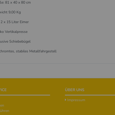
e: 81 x 40 x 80 cm
icht 9,00 Kg
 2 x 15 Liter Eimer
ko Vertikalpresse
lusive Schiebebügel
chromtes, stabiles Metallfahrgestell
ICE
ÜBER UNS
Impressum
ten
ühren