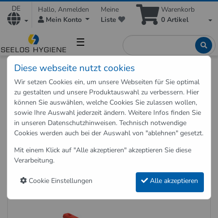
DE
Hallo, Anmelden
Meine
Warenkorb
Mein Konto
Liste
0
Artikel
☰
Diese webseite nutzt cookies
Shop
Zubehör
Reinigungszubehör
Wir setzen Cookies ein, um unsere Webseiten für Sie optimal
Besen und Klapphalter
zu gestalten und unsere Produktauswahl zu verbessern. Hier
können Sie auswählen, welche Cookies Sie zulassen wollen,
Besen und Klapphalter
sowie Ihre Auswahl jederzeit ändern. Weitere Infos finden Sie
in unseren
Datenschutzhinweisen
. Technisch notwendige
Besen und Klapphalter kaufen
Cookies werden auch bei der Auswahl von "ablehnen" gesetzt.
6 Artikel auf 1 Seite
Mit einem Klick auf "Alle akzeptieren" akzeptieren Sie diese
Sortierung
Verarbeitung.
Artikel pro Seite
Cookie Einstellungen
Alle akzeptieren
Besen und Klapphalter