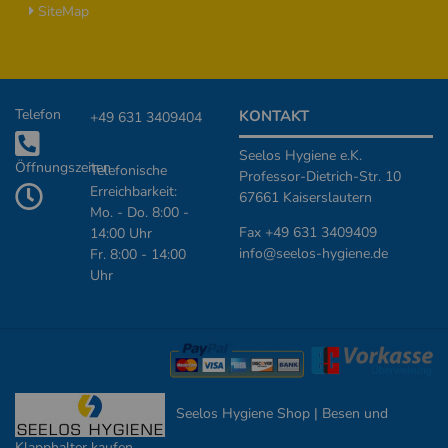
SiteMap
Zusätzliche Informationen
Telefon
KONTAKT
+49 631 3409404
Seelos Hygiene e.K.
Öffnungszeiten
Telefonische
Professor-Dietrich-Str. 10
Erreichbarkeit:
67661 Kaiserslautern
Mo. - Do. 8:00 -
Fax +49 631 3409409
14:00 Uhr
info@seelos-hygiene.de
Fr. 8:00 - 14:00
Uhr
Seelos Hygiene Shop | Besen und
Klapphalter kaufen