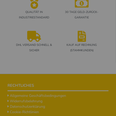
QUALITÄT IN
30 TAGE GELD-ZURÜCK-
INDUSTRIESTANDARD
GARANTIE
DHL VERSAND SCHNELL &
KAUF AUF RECHNUNG
SICHER
(STAMMKUNDEN)
Footer
RECHTLICHES
Allgemeine Geschäftsbedingungen
Widerrufsbelehrung
Datenschutzerklärung
Cookie-Richtlinien