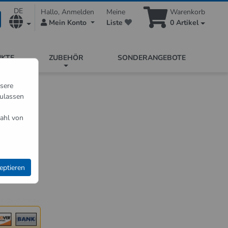
DE
Hallo, Anmelden
Meine
Warenkorb
Mein Konto
Liste
0
Artikel
UKTE
ZUBEHÖR
SONDERANGEBOTE
nsere
zulassen
ahl von
ung an.
ichtet und
eptieren