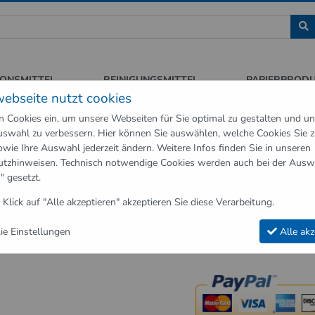
assion für Sauberkeit und Hygiene
IONSMITTEL
REINIGUNGSMITTEL
PAPIERPROD
webseite nutzt cookies
n Cookies ein, um unsere Webseiten für Sie optimal zu gestalten und u
swahl zu verbessern. Hier können Sie auswählen, welche Cookies Sie 
owie Ihre Auswahl jederzeit ändern. Weitere Infos finden Sie in unseren
utzhinweisen
. Technisch notwendige Cookies werden auch bei der Ausw
" gesetzt.
 wir zusätzlich zu unseren vorhandenen Zahlungsarten, Zahlart Rechn
 Klick auf "Alle akzeptieren" akzeptieren Sie diese Verarbeitung.
tomatisch nach der Erstellung eines Accounts in unserem Shop einger
e Einstellungen
Alle akz