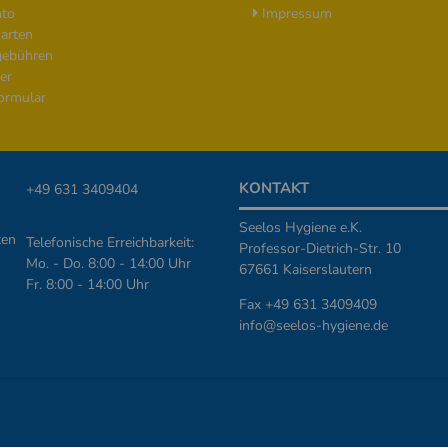
to
Impressum
arten
ebühren
er
ormular
KONTAKT
+49 631 3409404
Seelos Hygiene e.K.
ten
Telefonische Erreichbarkeit:
Professor-Dietrich-Str. 10
Mo. - Do. 8:00 - 14:00 Uhr
67661 Kaiserslautern
Fr. 8:00 - 14:00 Uhr
Fax +49 631 3409409
info@seelos-hygiene.de