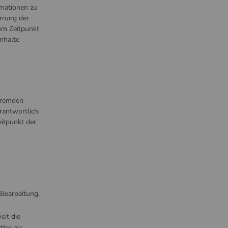
rmationen zu
rrung der
em Zeitpunkt
nhalte
 fremden
rantwortlich.
itpunkt der
 Bearbeitung,
eit die
tter als