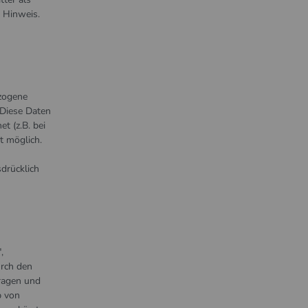
 Hinweis.
zogene
 Diese Daten
t (z.B. bei
t möglich.
drücklich
,
urch den
ragen und
b von