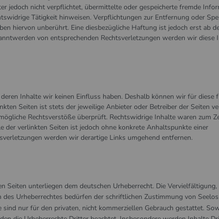
er jedoch nicht verpflichtet, übermittelte oder gespeicherte fremde Info
tswidrige Tätigkeit hinweisen. Verpflichtungen zur Entfernung oder Spe
en hiervon unberührt. Eine diesbezügliche Haftung ist jedoch erst ab d
ekanntwerden von entsprechenden Rechtsverletzungen werden wir diese I
 deren Inhalte wir keinen Einfluss haben. Deshalb können wir für diese
kten Seiten ist stets der jeweilige Anbieter oder Betreiber der Seiten ve
 mögliche Rechtsverstöße überprüft. Rechtswidrige Inhalte waren zum Ze
le der verlinkten Seiten ist jedoch ohne konkrete Anhaltspunkte einer
sverletzungen werden wir derartige Links umgehend entfernen.
n Seiten unterliegen dem deutschen Urheberrecht. Die Vervielfältigung,
n des Urheberrechtes bedürfen der schriftlichen Zustimmung von
Seelos
sind nur für den privaten, nicht kommerziellen Gebrauch gestattet. Sow
rden die Urheberrechte Dritter beachtet. Insbesondere werden Inhalte Dri