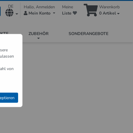
DE
Hallo, Anmelden
Meine
Warenkorb
Mein Konto
Liste
0
Artikel
UKTE
ZUBEHÖR
SONDERANGEBOTE
nsere
zulassen
ahl von
eptieren