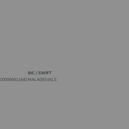
BIC / SWIFT
100000511642
MALADE51KLS