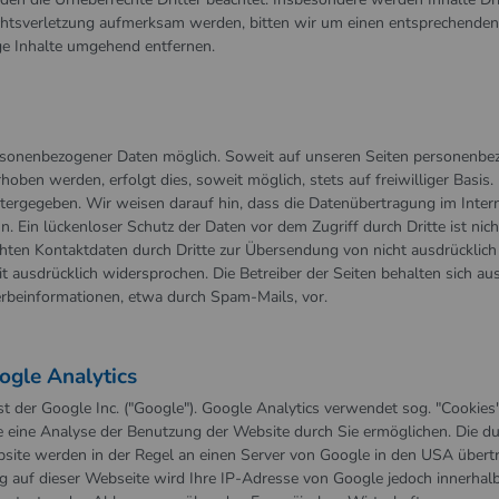
echtsverletzung aufmerksam werden, bitten wir um einen entsprechenden
e Inhalte umgehend entfernen.
ersonenbezogener Daten möglich. Soweit auf unseren Seiten personenbe
oben werden, erfolgt dies, soweit möglich, stets auf freiwilliger Basis.
ergegeben. Wir weisen darauf hin, dass die Datenübertragung im Interne
 Ein lückenloser Schutz der Daten vor dem Zugriff durch Dritte ist nich
hten Kontaktdaten durch Dritte zur Übersendung von nicht ausdrücklich
 ausdrücklich widersprochen. Die Betreiber der Seiten behalten sich aus
erbeinformationen, etwa durch Spam-Mails, vor.
ogle Analytics
 der Google Inc. ("Google"). Google Analytics verwendet sog. "Cookies"
e eine Analyse der Benutzung der Website durch Sie ermöglichen. Die d
bsite werden in der Regel an einen Server von Google in den USA übert
ng auf dieser Webseite wird Ihre IP-Adresse von Google jedoch innerhal