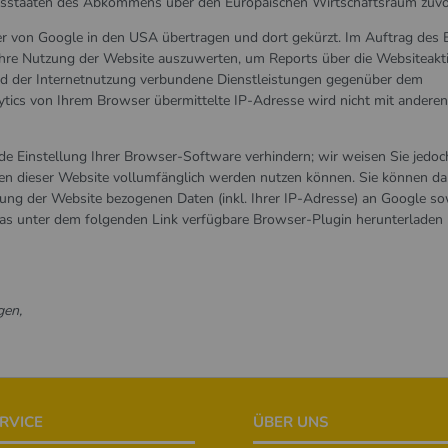
agsstaaten des Abkommens über den Europäischen Wirtschaftsraum zuvo
er von Google in den USA übertragen und dort gekürzt. Im Auftrag des B
hre Nutzung der Website auszuwerten, um Reports über die Websiteakti
d der Internetnutzung verbundene Dienstleistungen gegenüber dem
tics von Ihrem Browser übermittelte IP-Adresse wird nicht mit andere
e Einstellung Ihrer Browser-Software verhindern; wir weisen Sie jedoch
onen dieser Website vollumfänglich werden nutzen können. Sie können da
ung der Website bezogenen Daten (inkl. Ihrer IP-Adresse) an Google so
das unter dem folgenden Link verfügbare Browser-Plugin herunterladen
gen,
RVICE
ÜBER UNS