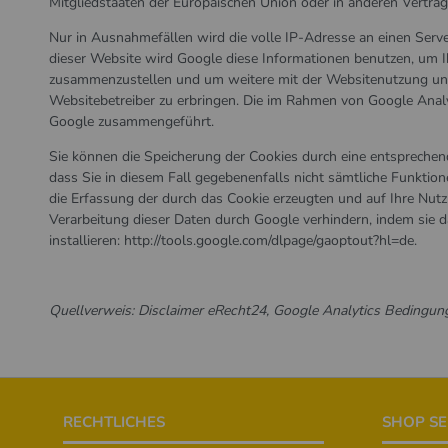
Mitgliedstaaten der Europäischen Union oder in anderen Vertr
Nur in Ausnahmefällen wird die volle IP-Adresse an einen Serv
dieser Website wird Google diese Informationen benutzen, um I
zusammenzustellen und um weitere mit der Websitenutzung un
Websitebetreiber zu erbringen. Die im Rahmen von Google Analy
Google zusammengeführt.
Sie können die Speicherung der Cookies durch eine entsprechend
dass Sie in diesem Fall gegebenenfalls nicht sämtliche Funkti
die Erfassung der durch das Cookie erzeugten und auf Ihre Nutz
Verarbeitung dieser Daten durch Google verhindern, indem sie 
installieren:
http://tools.google.com/dlpage/gaoptout?hl=de
.
Quellverweis:
Disclaimer eRecht24
,
Google Analytics Bedingun
Footer
RECHTLICHES
SHOP SE