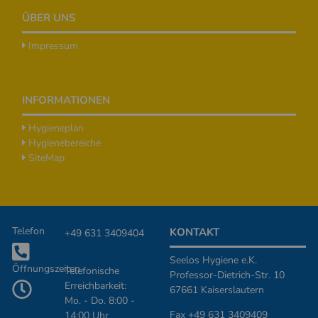
ÜBER UNS
Impressum
INFORMATIONEN
Hygieneplan
Hygienebereiche
SiteMap
Zusätzliche Informationen
Telefon
KONTAKT
+49 631 3409404
Seelos Hygiene e.K.
Öffnungszeiten
Telefonische
Professor-Dietrich-Str. 10
Erreichbarkeit:
67661 Kaiserslautern
Mo. - Do. 8:00 -
Fax +49 631 3409409
14:00 Uhr