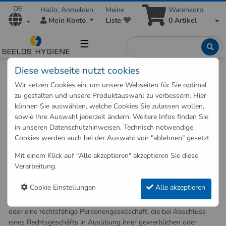
DE
Hallo, Anmelden
Meine
Warenkorb
Mein Konto
Liste
0
Artikel
☰
Diese webseite nutzt cookies
Allgemeine Geschäftsbedingungen
Allgemeine Geschäftsbedingungen
Wir setzen Cookies ein, um unsere Webseiten für Sie optimal
zu gestalten und unsere Produktauswahl zu verbessern. Hier
Allgemeine Geschäftsbedingungen
können Sie auswählen, welche Cookies Sie zulassen wollen,
sowie Ihre Auswahl jederzeit ändern. Weitere Infos finden Sie
1. Geltungsbereich
in unseren
Datenschutzhinweisen
. Technisch notwendige
Cookies werden auch bei der Auswahl von "ablehnen" gesetzt.
Für alle Bestellungen über unseren Online-Shop durch
Verbraucher und Unternehmer gelten die nachfolgenden AGB.
Mit einem Klick auf "Alle akzeptieren" akzeptieren Sie diese
Verarbeitung.
Verbraucher ist jede natürliche Person, die ein Rechtsgeschäft zu
Zwecken abschließt, die überwiegend weder ihrer gewerblichen
Cookie Einstellungen
Alle akzeptieren
noch ihrer selbständigen beruflichen Tätigkeit zugerechnet werden
können. Unternehmer ist eine natürliche oder juristische Person
oder eine rechtsfähige Personengesellschaft, die bei Abschluss
eines Rechtsgeschäfts in Ausübung ihrer gewerblichen oder