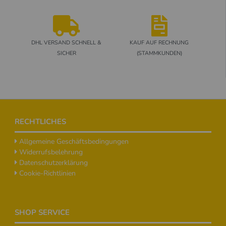
DHL VERSAND SCHNELL &
KAUF AUF RECHNUNG
SICHER
(STAMMKUNDEN)
Footer
RECHTLICHES
Allgemeine Geschäftsbedingungen
Widerrufsbelehrung
Datenschutzerklärung
Cookie-Richtlinien
SHOP SERVICE