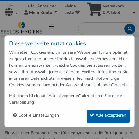
DE
Hallo, Anmelden
Meine
Warenkorb
Mein Konto
Liste
0
Artikel
☰
Diese webseite nutzt cookies
Shop
Hygieneartikel
Küchenhygiene
Wir setzen Cookies ein, um unsere Webseiten für Sie optimal
zu gestalten und unsere Produktauswahl zu verbessern. Hier
Küchenhygiene und Küchenreiniger
können Sie auswählen, welche Cookies Sie zulassen wollen,
sowie Ihre Auswahl jederzeit ändern. Weitere Infos finden Sie
Küchenhygiene und Küchenreiniger kaufen
Küchenhygiene und Küchenreiniger
in unseren
Datenschutzhinweisen
. Technisch notwendige
Cookies werden auch bei der Auswahl von "ablehnen" gesetzt.
Küchenhygiene bezieht sich auf die Maßnahmen, die mithilfe von
Mit einem Klick auf "Alle akzeptieren" akzeptieren Sie diese
Küchenreinigern ergriffen werden, um sicherzustellen, dass die
Verarbeitung.
Küche eines Unternehmens sauber und hygienisch ist. Dies
beinhaltet sowohl die Reinigung und Desinfektion von Oberflächen
Cookie Einstellungen
Alle akzeptieren
als auch die Einhaltung von hygienischen Verfahren bei der
Zubereitung und Lagerung von Lebensmitteln.
Ein wichtiger Bestandteil der Küchenhygiene ist die Reinigung und