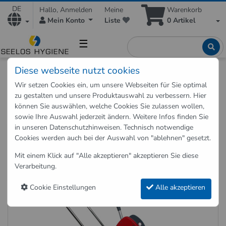
DE
Hallo, Anmelden
Meine
Warenkorb
Mein Konto
Liste
0
Artikel
☰
Diese webseite nutzt cookies
Shop
Zubehör
Reinigungszubehör
Reinigungswagen
Wir setzen Cookies ein, um unsere Webseiten für Sie optimal
zu gestalten und unsere Produktauswahl zu verbessern. Hier
Reinigungswagen
können Sie auswählen, welche Cookies Sie zulassen wollen,
sowie Ihre Auswahl jederzeit ändern. Weitere Infos finden Sie
Reinigungswagen kaufen
in unseren
Datenschutzhinweisen
. Technisch notwendige
4 Artikel auf 1 Seite
Cookies werden auch bei der Auswahl von "ablehnen" gesetzt.
Sortierung
Mit einem Klick auf "Alle akzeptieren" akzeptieren Sie diese
Verarbeitung.
Artikel pro Seite
Cookie Einstellungen
Alle akzeptieren
Reinigungswagen