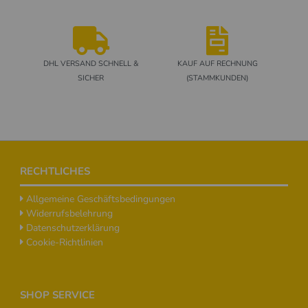
DHL VERSAND SCHNELL &
KAUF AUF RECHNUNG
SICHER
(STAMMKUNDEN)
Footer
RECHTLICHES
Allgemeine Geschäftsbedingungen
Widerrufsbelehrung
Datenschutzerklärung
Cookie-Richtlinien
SHOP SERVICE