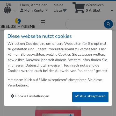
DE
Hallo, Anmelden
Meine
Warenkorb
Mein Konto
Liste
0
Artikel
☰
Diese webseite nutzt cookies
Shop
Reinigungsmittel
Sanitärreiniger
Wir setzen Cookies ein, um unsere Webseiten für Sie optimal
SaniHeld Sanitärreiniger 10 Liter
zu gestalten und unsere Produktauswahl zu verbessern. Hier
können Sie auswählen, welche Cookies Sie zulassen wollen,
sowie Ihre Auswahl jederzeit ändern. Weitere Infos finden Sie
Zurück zu "Sanitärreiniger"
in unseren
Datenschutzhinweisen
. Technisch notwendige
Cookies werden auch bei der Auswahl von "ablehnen" gesetzt.
SaniHeld Sanitärreiniger 10 Liter
Mit einem Klick auf "Alle akzeptieren" akzeptieren Sie diese
Art.-Nr.: 5041-10
Verarbeitung.
Cookie Einstellungen
Alle akzeptieren