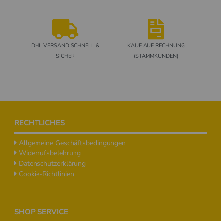
DHL VERSAND SCHNELL &
KAUF AUF RECHNUNG
SICHER
(STAMMKUNDEN)
Footer
RECHTLICHES
Allgemeine Geschäftsbedingungen
Widerrufsbelehrung
Datenschutzerklärung
Cookie-Richtlinien
SHOP SERVICE