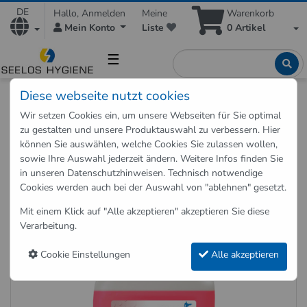
DE
Hallo, Anmelden
Meine
Warenkorb
Mein Konto
Liste
0
Artikel
☰
Diese webseite nutzt cookies
Shop
Reinigungsmittel
Sanitärreiniger
Wir setzen Cookies ein, um unsere Webseiten für Sie optimal
SaniHeld Sanitärreiniger 10 Liter
zu gestalten und unsere Produktauswahl zu verbessern. Hier
können Sie auswählen, welche Cookies Sie zulassen wollen,
sowie Ihre Auswahl jederzeit ändern. Weitere Infos finden Sie
Zurück zu "Sanitärreiniger"
in unseren
Datenschutzhinweisen
. Technisch notwendige
Cookies werden auch bei der Auswahl von "ablehnen" gesetzt.
SaniHeld Sanitärreiniger 10 Liter
Mit einem Klick auf "Alle akzeptieren" akzeptieren Sie diese
Art.-Nr.: 5041-10
Verarbeitung.
Cookie Einstellungen
Alle akzeptieren