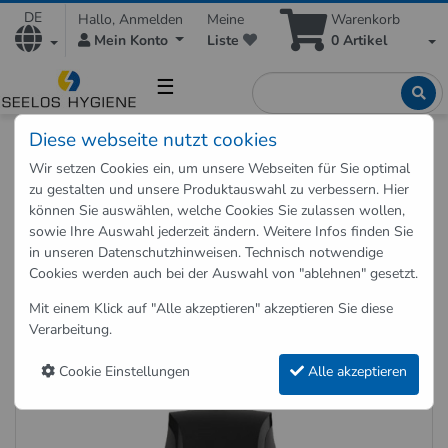
DE
Hallo, Anmelden
Meine
Warenkorb
Mein Konto
Liste
0
Artikel
☰
Diese webseite nutzt cookies
Shop
Hygieneartikel
Hygienespender
Seifenspender
Wir setzen Cookies ein, um unsere Webseiten für Sie optimal
Schaum-Seifenspender Sensor Vision Schwarz
zu gestalten und unsere Produktauswahl zu verbessern. Hier
können Sie auswählen, welche Cookies Sie zulassen wollen,
sowie Ihre Auswahl jederzeit ändern. Weitere Infos finden Sie
Zurück zu "Seifenspender"
in unseren
Datenschutzhinweisen
. Technisch notwendige
Cookies werden auch bei der Auswahl von "ablehnen" gesetzt.
Schaum-Seifenspender Sensor
Vision Schwarz
Mit einem Klick auf "Alle akzeptieren" akzeptieren Sie diese
Verarbeitung.
Art.-Nr.: 409010
Cookie Einstellungen
Alle akzeptieren