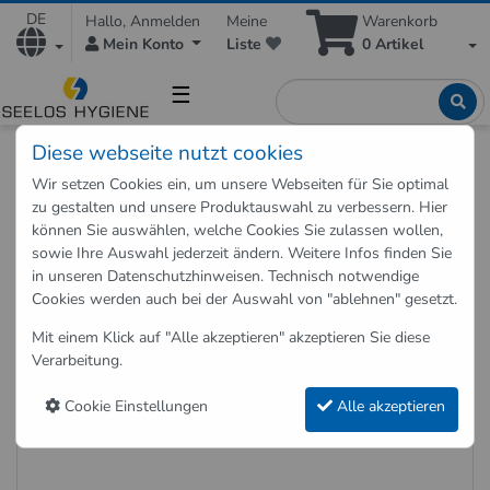
DE
Hallo, Anmelden
Meine
Warenkorb
Mein Konto
Liste
0
Artikel
☰
Diese webseite nutzt cookies
Shop
Hygieneartikel
Hygienespender
Wir setzen Cookies ein, um unsere Webseiten für Sie optimal
Schaumseife Kartuschen Dovena Soft 6 x 500 ml für Vision
zu gestalten und unsere Produktauswahl zu verbessern. Hier
Sensorspender
können Sie auswählen, welche Cookies Sie zulassen wollen,
sowie Ihre Auswahl jederzeit ändern. Weitere Infos finden Sie
in unseren
Datenschutzhinweisen
. Technisch notwendige
Zurück zu "Hygienespender"
Cookies werden auch bei der Auswahl von "ablehnen" gesetzt.
Schaumseife Kartuschen Dovena
Mit einem Klick auf "Alle akzeptieren" akzeptieren Sie diese
Soft 6 x 500 ml für Vision
Verarbeitung.
Sensorspender
Cookie Einstellungen
Alle akzeptieren
Art.-Nr.: S-404895