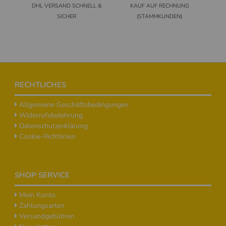
DHL VERSAND SCHNELL &
KAUF AUF RECHNUNG
SICHER
(STAMMKUNDEN)
Footer
RECHTLICHES
Allgemeine Geschäftsbedingungen
Widerrufsbelehrung
Datenschutzerklärung
Cookie-Richtlinien
SHOP SERVICE
Mein Konto
Zahlungsarten
Versandgebühren