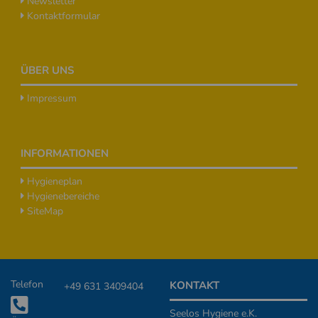
Newsletter
Kontaktformular
ÜBER UNS
Impressum
INFORMATIONEN
Hygieneplan
Hygienebereiche
SiteMap
Zusätzliche Informationen
Telefon
KONTAKT
+49 631 3409404
Seelos Hygiene e.K.