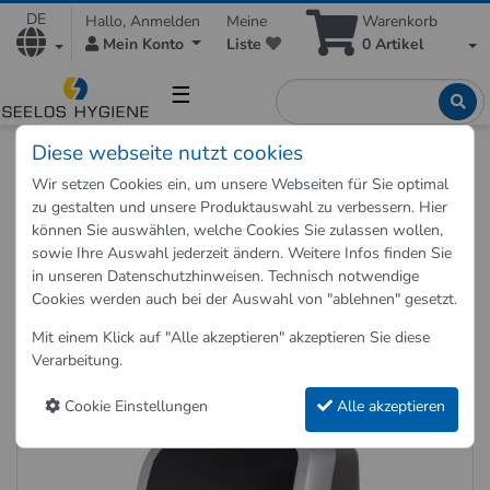
DE
Hallo, Anmelden
Meine
Warenkorb
Mein Konto
Liste
0
Artikel
☰
Diese webseite nutzt cookies
Shop
Hygieneartikel
Hygienespender
Handtuchspender
Wir setzen Cookies ein, um unsere Webseiten für Sie optimal
Handtuchspender Cosmos 4250 Sensor, Silber-Schwarz
zu gestalten und unsere Produktauswahl zu verbessern. Hier
können Sie auswählen, welche Cookies Sie zulassen wollen,
sowie Ihre Auswahl jederzeit ändern. Weitere Infos finden Sie
Zurück zu "Handtuchspender"
in unseren
Datenschutzhinweisen
. Technisch notwendige
Cookies werden auch bei der Auswahl von "ablehnen" gesetzt.
Handtuchspender Cosmos 4250
Sensor, Silber-Schwarz
Mit einem Klick auf "Alle akzeptieren" akzeptieren Sie diese
Verarbeitung.
Art.-Nr.: 4250-COSMOS
Cookie Einstellungen
Alle akzeptieren