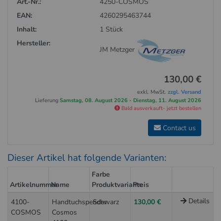
Art.-Nr.:
4250-COSMOS
EAN:
4260295463744
Inhalt:
1 Stück
Hersteller:
JM Metzger
130,00 €
exkl. MwSt.
zzgl. Versand
Lieferung
Samstag, 08. August 2026 - Dienstag, 11. August 2026
Bald ausverkauft- jetzt bestellen
Contact us
Dieser Artikel hat folgende Varianten:
Farbe
Artikelnummer
Name
Produktvariante
Preis
Details
4100-
Handtuchspender
Schwarz
130,00 €
COSMOS
Cosmos