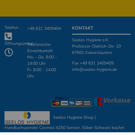
Zusätzliche Informationen
Telefon
KONTAKT
+49 631 3409404
Seelos Hygiene e.K.
Öffnungszeiten
Telefonische
Professor-Dietrich-Str. 10
Erreichbarkeit:
67661 Kaiserslautern
Mo. - Do. 8:00 -
Fax +49 631 3409409
14:00 Uhr
info@seelos-hygiene.de
Fr. 8:00 - 14:00
Uhr
Seelos Hygiene Shop |
Handtuchspender Cosmos 4250 Sensor, Silber-Schwarz kaufen