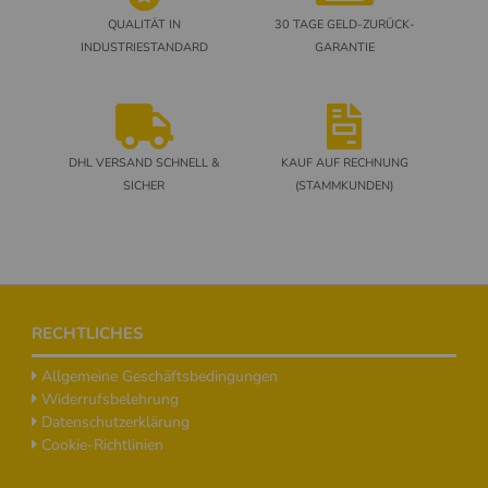
QUALITÄT IN
30 TAGE GELD-ZURÜCK-
INDUSTRIESTANDARD
GARANTIE
DHL VERSAND SCHNELL &
KAUF AUF RECHNUNG
SICHER
(STAMMKUNDEN)
Footer
RECHTLICHES
Allgemeine Geschäftsbedingungen
Widerrufsbelehrung
Datenschutzerklärung
Cookie-Richtlinien