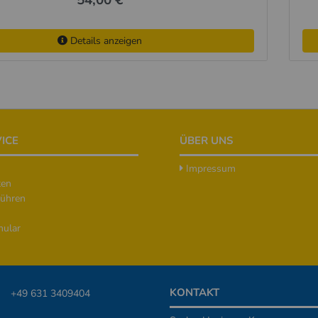
54,00 €
Details anzeigen
ICE
ÜBER UNS
Impressum
ten
ühren
mular
KONTAKT
+49 631 3409404