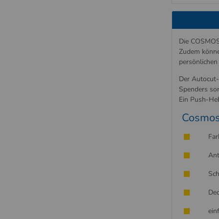
Die COSMOS 3
Zudem können
persönlichen 
Der Autocut-
Spenders sorg
Ein Push-Heb
Cosmos
Far
Ant
Sch
Dec
ein