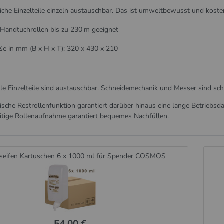
liche Einzelteile einzeln austauschbar. Das ist umweltbewusst und koste
 Handtuchrollen bis zu 230 m geeignet
e in mm (B x H x T): 320 x 430 x 210
lle Einzelteile sind austauschbar. Schneide­mechanik und Messer sind sc
ische Restrollenfunktion garantiert darüber hinaus eine lange Betriebsd
itige Rollenauf­nahme ­garantiert bequemes Nachfüllen.
eifen Kartuschen 6 x 1000 ml für Spender COSMOS