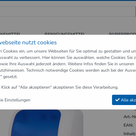
 für Sauberkeit und Hygiene
ONSMITTEL
REINIGUNGSMITTEL
PAPIERPRO
webseite nutzt cookies
n Cookies ein, um unsere Webseiten für Sie optimal zu gestalten und u
swahl zu verbessern. Hier können Sie auswählen, welche Cookies Sie 
neartikel
Hygienespender
Handtuchspender
Handtuchrollen Sp
owie Ihre Auswahl jederzeit ändern. Weitere Infos finden Sie in unseren
utzhinweisen
. Technisch notwendige Cookies werden auch bei der Ausw
Handtuchspender"
" gesetzt.
chrollen Spender Cosmos 3200 Autocut
 Klick auf "Alle akzeptieren" akzeptieren Sie diese Verarbeitung.
e Einstellungen
Alle akz
Verfüg
Art.-Nr
EAN:
Inhalt: