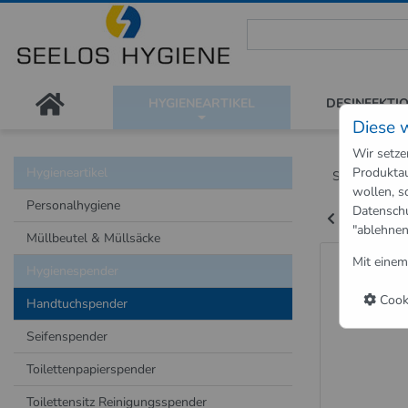
Seelos Hygiene Shop - Passion
HYGIENEARTIKEL
DESINFEKTI
Diese 
Wir setze
Hygieneartikel
Produktau
Shop
Hygie
wollen, s
Personalhygiene
Datensch
Zurück zu "
"ablehnen
Müllbeutel & Müllsäcke
Handtu
Mit einem
Hygienespender
Cooki
Handtuchspender
Seifenspender
Toilettenpapierspender
Toilettensitz Reinigungsspender