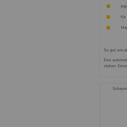
jeg
für
Maß
So gut wie a
Eine automat
stehen. Einse
Schaums