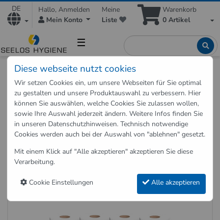
DE
Hallo, Anmelden
Meine
Warenkorb
Mein Konto
Liste
0
Artikel
☰
Diese webseite nutzt cookies
Shop
Papierprodukte
Wir setzen Cookies ein, um unsere Webseiten für Sie optimal
Toilettenpapier 3-lagig 72 Rollen Pack
zu gestalten und unsere Produktauswahl zu verbessern. Hier
können Sie auswählen, welche Cookies Sie zulassen wollen,
sowie Ihre Auswahl jederzeit ändern. Weitere Infos finden Sie
Zurück zu "Papierprodukte"
in unseren
Datenschutzhinweisen
. Technisch notwendige
Cookies werden auch bei der Auswahl von "ablehnen" gesetzt.
Toilettenpapier 3-lagig 72 Rollen
Pack
Mit einem Klick auf "Alle akzeptieren" akzeptieren Sie diese
Verarbeitung.
Art.-Nr.: T3-250-Z
Cookie Einstellungen
Alle akzeptieren