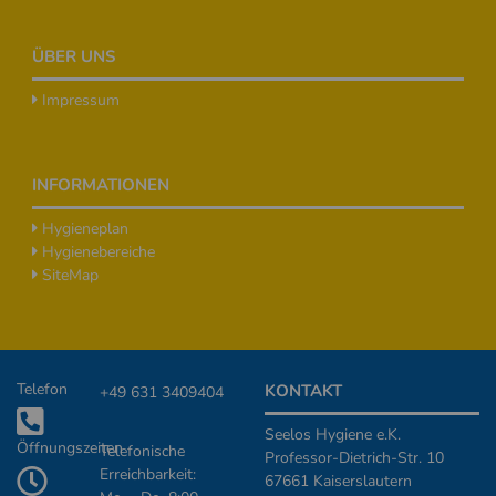
ÜBER UNS
Impressum
INFORMATIONEN
Hygieneplan
Hygienebereiche
SiteMap
Zusätzliche Informationen
Telefon
KONTAKT
+49 631 3409404
Seelos Hygiene e.K.
Öffnungszeiten
Telefonische
Professor-Dietrich-Str. 10
Erreichbarkeit:
67661 Kaiserslautern