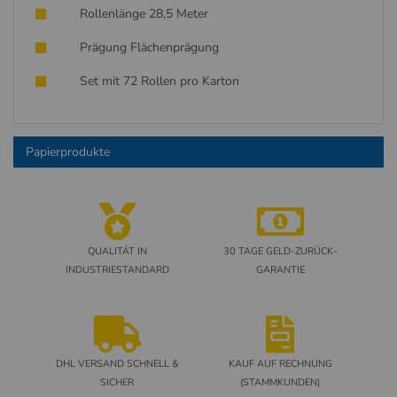
Rollenlänge 28,5 Meter
Prägung Flächenprägung
Set mit 72 Rollen pro Karton
Papierprodukte
QUALITÄT IN
30 TAGE GELD-ZURÜCK-
INDUSTRIESTANDARD
GARANTIE
DHL VERSAND SCHNELL &
KAUF AUF RECHNUNG
SICHER
(STAMMKUNDEN)