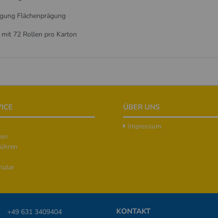
gung Flächenprägung
 mit 72 Rollen pro Karton
ICE
ÜBER UNS
Impressum
ten
ühren
mular
KONTAKT
+49 631 3409404