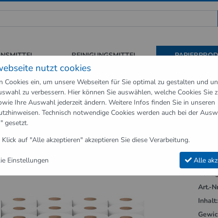
 für Sauberkeit und Hygiene
ONSMITTEL
REINIGUNGSMITTEL
PAPIERPRO
webseite nutzt cookies
n Cookies ein, um unsere Webseiten für Sie optimal zu gestalten und u
swahl zu verbessern. Hier können Sie auswählen, welche Cookies Sie 
erprodukte
Toilettenpapier 3-lagig 72 Rollen Pack
owie Ihre Auswahl jederzeit ändern. Weitere Infos finden Sie in unseren
utzhinweisen
. Technisch notwendige Cookies werden auch bei der Ausw
apierprodukte"
" gesetzt.
tenpapier 3-lagig 72 Rollen Pack
 Klick auf "Alle akzeptieren" akzeptieren Sie diese Verarbeitung.
e Einstellungen
Alle akz
Verfüg
Art.-Nr
Inhalt:
Gewic