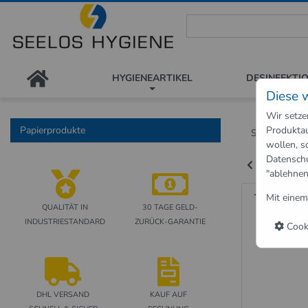
Seelos Hygiene Shop - Passion
HYGIENEARTIKEL
DESINFEKTI
Diese 
Wir setze
Papierprodukte
Produktau
Shop
Papi
wollen, s
Datensch
Zurück zu "P
"ablehnen
Toilet
Mit einem
QUALITÄT IN
30 TAGE GELD-
INDUSTRIESTANDARD
ZURÜCK-GARANTIE
Cooki
DHL VERSAND
KAUF AUF