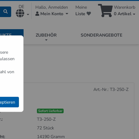
DE
Hallo, Anmelden
Meine
Warenkorb
Mein Konto
Liste
0
Artikel
DUKTE
ZUBEHÖR
SONDERANGEBOTE
nsere
zulassen
ahl von
Art.-Nr.: T3-250-Z
eptieren
barkeit:
Sofort lieferbar
.:
T3-250-Z
72 Stück
ht:
14190 Gramm