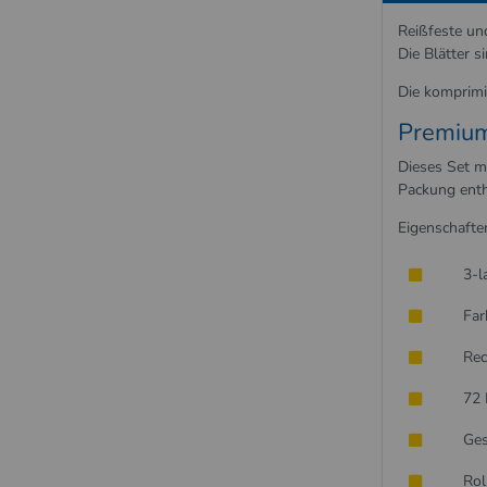
Reißfeste un
Die Blätter s
Die komprimi
Premium
Dieses Set mi
Packung enth
Eigenschafte
3-l
Fa
Rec
72 
Ges
Rol