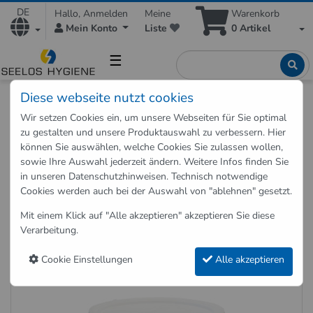
DE
Hallo, Anmelden
Meine
Warenkorb
Mein Konto
Liste
0
Artikel
☰
Diese webseite nutzt cookies
Shop
Reinigungsmittel
Geschirrreiniger
Wir setzen Cookies ein, um unsere Webseiten für Sie optimal
Geschirrreiniger Cado-mat Reinex Spülmaschinenpulver 10
zu gestalten und unsere Produktauswahl zu verbessern. Hier
kg
können Sie auswählen, welche Cookies Sie zulassen wollen,
sowie Ihre Auswahl jederzeit ändern. Weitere Infos finden Sie
in unseren
Datenschutzhinweisen
. Technisch notwendige
Zurück zu "Geschirrreiniger"
Cookies werden auch bei der Auswahl von "ablehnen" gesetzt.
Geschirrreiniger Cado-mat Reinex
Mit einem Klick auf "Alle akzeptieren" akzeptieren Sie diese
Spülmaschinenpulver 10 kg
Verarbeitung.
Art.-Nr.: 9600000
Cookie Einstellungen
Alle akzeptieren