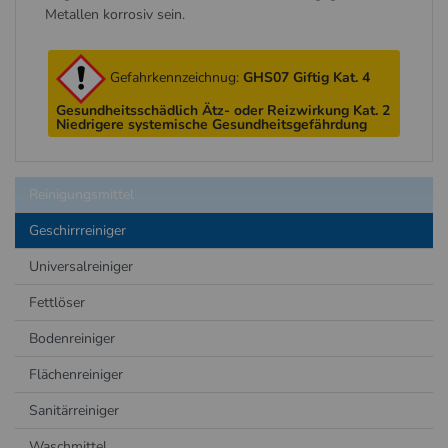
Metallen korrosiv sein.
Gefahrkennzeichnug:
GHS07 Giftig Kat. 4
Gesundheitsschädlich Ätz- oder Reizwirkung Kat. 2
Niedrigere systemische Gesundheitsgefährdung
Reinigungsmittel
Geschirrreiniger
Universalreiniger
Fettlöser
Bodenreiniger
Flächenreiniger
Sanitärreiniger
Waschmittel