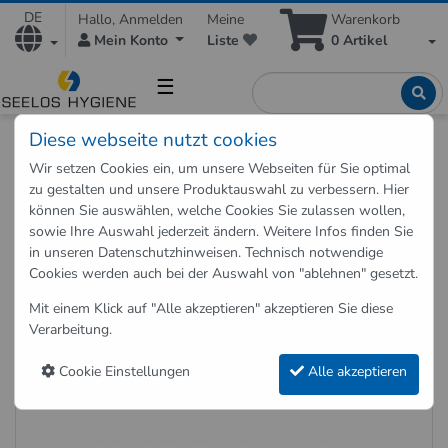
DE
Hallo, Anmelden
Meine
Warenkorb
Mein Konto
Liste
0
Artikel
☰
Diese webseite nutzt cookies
Shop
Reinigungsmittel
Flächenreiniger
Wir setzen Cookies ein, um unsere Webseiten für Sie optimal
Glasreiniger Oberflächenreiniger Kristallklar
zu gestalten und unsere Produktauswahl zu verbessern. Hier
Gebrauchsfertig 10 Liter
können Sie auswählen, welche Cookies Sie zulassen wollen,
sowie Ihre Auswahl jederzeit ändern. Weitere Infos finden Sie
in unseren
Datenschutzhinweisen
. Technisch notwendige
Zurück zu "Flächenreiniger"
Cookies werden auch bei der Auswahl von "ablehnen" gesetzt.
Glasreiniger Oberflächenreiniger
Mit einem Klick auf "Alle akzeptieren" akzeptieren Sie diese
Kristallklar Gebrauchsfertig 10
Verarbeitung.
Liter
Cookie Einstellungen
Alle akzeptieren
Art.-Nr.: 132000100-10