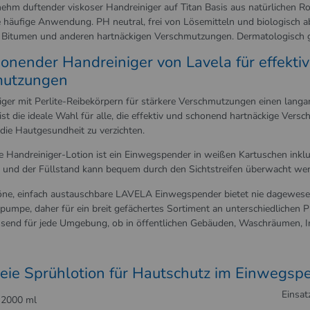
nehm duftender viskoser Handreiniger auf Titan Basis aus natürlichen 
e häufige Anwendung. PH neutral, frei von Lösemitteln und biologisch ab
, Bitumen und anderen hartnäckigen Verschmutzungen. Dermatologisch g
onender Handreiniger von Lavela für effekti
mutzungen
iger mit Perlite-Reibekörpern für stärkere Verschmutzungen einen langa
 ist die ideale Wahl für alle, die effektiv und schonend hartnäckige Ve
ie Hautgesundheit zu verzichten.
he Handreiniger-Lotion ist ein Einwegspender in weißen Kartuschen ink
 und der Füllstand kann bequem durch den Sichtstreifen überwacht we
ne, einfach austauschbare LAVELA Einwegspender bietet nie dagewesen
umpe, daher für ein breit gefächertes Sortiment an unterschiedlichen 
ssend für jede Umgebung, ob in öffentlichen Gebäuden, Waschräumen, In
freie Sprühlotion für Hautschutz im Einwegsp
Einsat
 2000 ml