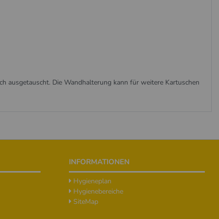
h ausgetauscht. Die Wandhalterung kann für weitere Kartuschen
INFORMATIONEN
Hygieneplan
Hygienebereiche
SiteMap