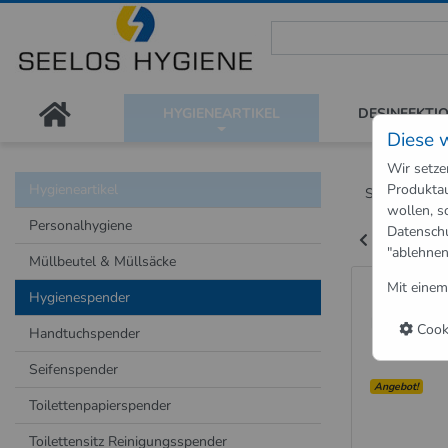
Seelos Hygiene Shop - Passion
HYGIENEARTIKEL
DESINFEKTI
Diese 
Wir setze
Hygieneartikel
Produktau
Shop
Hygie
wollen, s
Personalhygiene
Datensch
Zurück zu "
"ablehnen
Müllbeutel & Müllsäcke
Handre
Mit einem
Hygienespender
ml für
Cooki
Handtuchspender
Seifenspender
Angebot!
Toilettenpapierspender
Toilettensitz Reinigungsspender