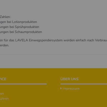
Zahlen:
gen bei Lotionprodukten
rungen bei Sprühprodukten
rungen bei Schaumprodukten
en für das LAVELA Einwegspendersystem werden einfach nach Verbrauc
erden.
ICE
ÜBER UNS
Impressum
ten
ühren