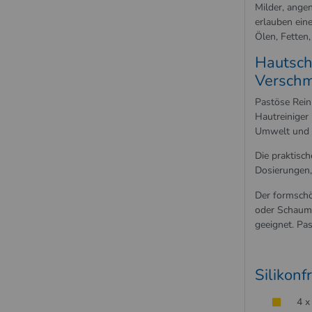
Milder, ange
erlauben ein
Ölen, Fetten
Hautsch
Versch
Pastöse Rein
Hautreiniger
Umwelt und d
Die praktisc
Dosierungen,
Der formschö
oder Schaump
geeignet. Pa
Silikon
4 x