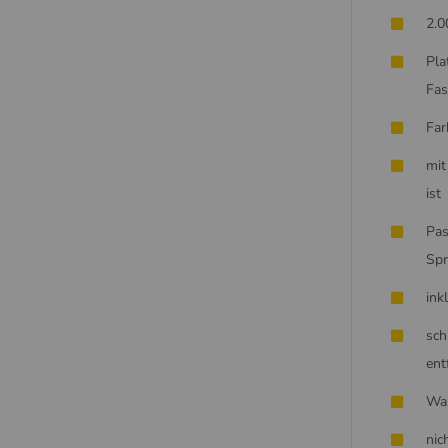
2.0
Pla
Fa
Far
mit
ist
Pas
Sp
ink
sch
ent
Wan
nic