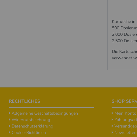
Kartusche in 
500 Dosierun
2.000 Dosie
2.500 Dosie
Die Kartusch
verwendet w
Footer
RECHTLICHES
SHOP SERV
Allgemeine Geschäftsbedingungen
Mein Konto
Widerrufsbelehrung
Zahlungsar
Datenschutzerklärung
Versandgeb
Cookie-Richtlinien
Newsletter