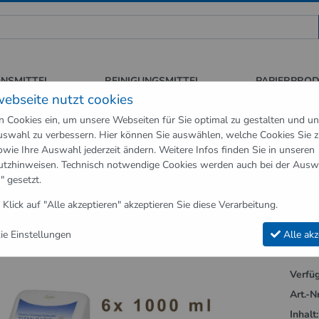
 für Sauberkeit und Hygiene
ONSMITTEL
REINIGUNGSMITTEL
PAPIERPRO
webseite nutzt cookies
n Cookies ein, um unsere Webseiten für Sie optimal zu gestalten und u
swahl zu verbessern. Hier können Sie auswählen, welche Cookies Sie 
neartikel
Hygienespender
Handreiniger aus natürlichen Rohstoffe
owie Ihre Auswahl jederzeit ändern. Weitere Infos finden Sie in unseren
utzhinweisen
. Technisch notwendige Cookies werden auch bei der Ausw
Hygienespender"
" gesetzt.
iniger aus natürlichen Rohstoffen weiß,
 Klick auf "Alle akzeptieren" akzeptieren Sie diese Verarbeitung.
 Lavela Wandhalterung
e Einstellungen
Alle akz
Verfüg
Art.-Nr
Inhalt: