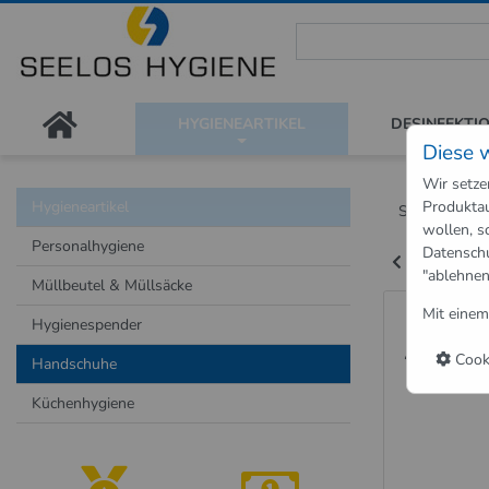
Seelos Hygiene Shop - Passion
HYGIENEARTIKEL
DESINFEKTI
Diese 
Wir setze
Hygieneartikel
Produktau
Shop
Hygie
wollen, s
Personalhygiene
Datensch
Zurück zu "
"ablehnen
Müllbeutel & Müllsäcke
Einweg
Mit einem
Hygienespender
Abena
Cooki
Handschuhe
Küchenhygiene