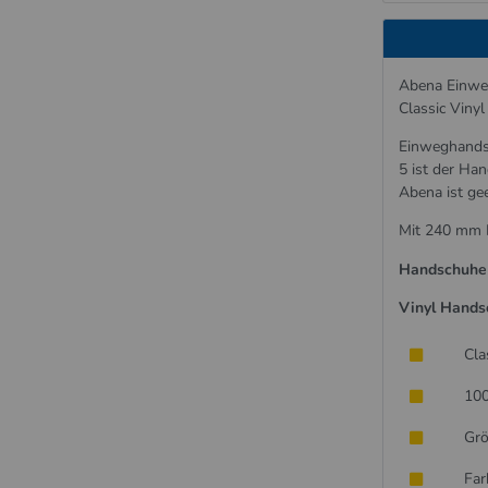
Abena Einweg
Classic Vinyl
Einweghandsc
5 ist der Ha
Abena ist gee
Mit 240 mm L
Handschuhe s
Vinyl Hands
Cla
100
Gr
Far