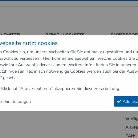
 für Sauberkeit und Hygiene
ONSMITTEL
REINIGUNGSMITTEL
PAPIERPRO
webseite nutzt cookies
n Cookies ein, um unsere Webseiten für Sie optimal zu gestalten und u
swahl zu verbessern. Hier können Sie auswählen, welche Cookies Sie 
neartikel
Handschuhe
Einweghandschuhe Vinyl Classic Transparen
owie Ihre Auswahl jederzeit ändern. Weitere Infos finden Sie in unseren
utzhinweisen
. Technisch notwendige Cookies werden auch bei der Ausw
Handschuhe"
" gesetzt.
handschuhe Vinyl Classic Transparent 
 Klick auf "Alle akzeptieren" akzeptieren Sie diese Verarbeitung.
e Einstellungen
Alle akz
Verfüg
Art.-Nr
EAN: