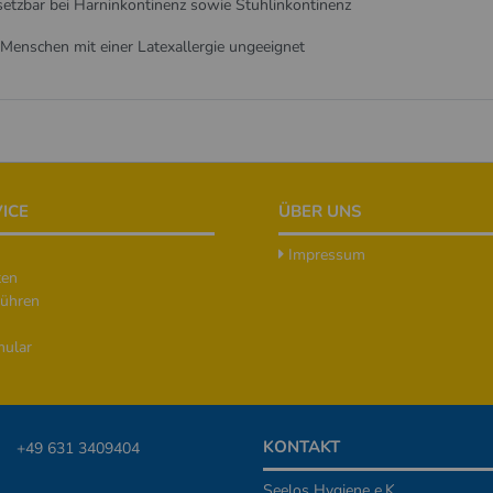
setzbar bei Harninkontinenz sowie Stuhlinkontinenz
 Menschen mit einer Latexallergie ungeeignet
ICE
ÜBER UNS
Impressum
ten
ühren
mular
KONTAKT
+49 631 3409404
Seelos Hygiene e.K.