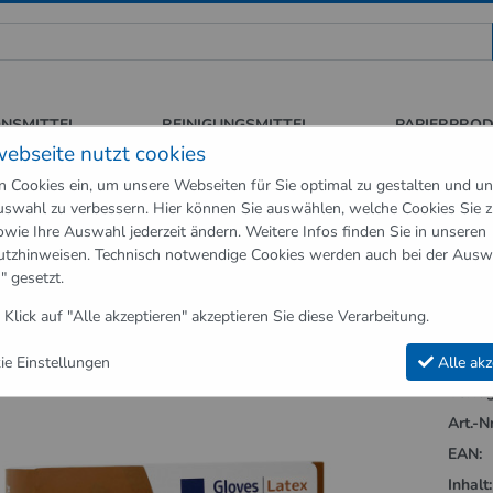
 für Sauberkeit und Hygiene
ONSMITTEL
REINIGUNGSMITTEL
PAPIERPRO
webseite nutzt cookies
n Cookies ein, um unsere Webseiten für Sie optimal zu gestalten und u
swahl zu verbessern. Hier können Sie auswählen, welche Cookies Sie 
neartikel
Handschuhe
Einweghandschuhe Latex Classic Abena Gr
owie Ihre Auswahl jederzeit ändern. Weitere Infos finden Sie in unseren
utzhinweisen
. Technisch notwendige Cookies werden auch bei der Ausw
Handschuhe"
" gesetzt.
handschuhe Latex Classic Abena Größe
 Klick auf "Alle akzeptieren" akzeptieren Sie diese Verarbeitung.
e Einstellungen
Alle akz
Verfüg
Art.-Nr
EAN:
Inhalt: