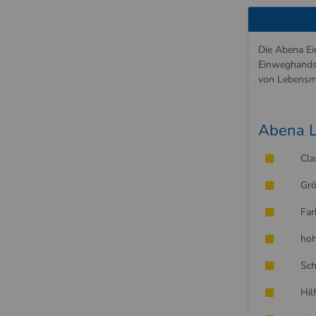
Die Abena Ei
Einweghandsc
von Lebensmi
Abena L
Cla
Grö
Far
hoh
Sch
Hil