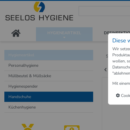
Seelos Hygiene Shop - Passion
HYGIENEARTIKEL
DESINFEKTI
Diese 
Wir setze
Hygieneartikel
Produktau
Shop
Hygie
wollen, s
Personalhygiene
Datensch
Zurück zu "
"ablehnen
Müllbeutel & Müllsäcke
Einweg
Mit einem
Hygienespender
Cooki
Handschuhe
Küchenhygiene