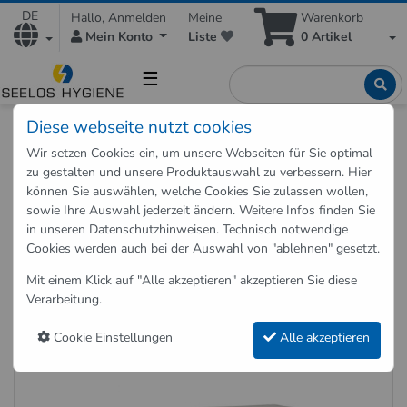
DE
Hallo, Anmelden
Meine
Warenkorb
Mein Konto
Liste
0
Artikel
☰
Diese webseite nutzt cookies
Shop
Hygieneartikel
Handschuhe
Wir setzen Cookies ein, um unsere Webseiten für Sie optimal
Nitril Handschuhe Abena Größe L 10 Boxen
zu gestalten und unsere Produktauswahl zu verbessern. Hier
können Sie auswählen, welche Cookies Sie zulassen wollen,
sowie Ihre Auswahl jederzeit ändern. Weitere Infos finden Sie
Zurück zu "Handschuhe"
in unseren
Datenschutzhinweisen
. Technisch notwendige
Cookies werden auch bei der Auswahl von "ablehnen" gesetzt.
Nitril Handschuhe Abena Größe L
10 Boxen
Mit einem Klick auf "Alle akzeptieren" akzeptieren Sie diese
Verarbeitung.
Art.-Nr.: 290420
Cookie Einstellungen
Alle akzeptieren
Angebot!