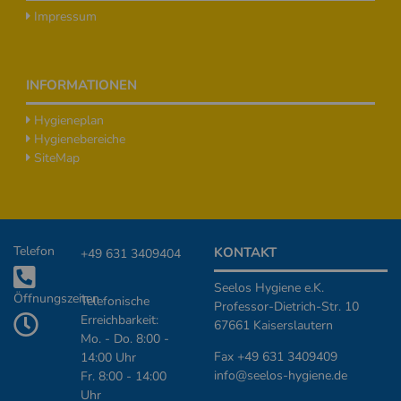
Impressum
INFORMATIONEN
Hygieneplan
Hygienebereiche
SiteMap
Zusätzliche Informationen
Telefon
KONTAKT
+49 631 3409404
Seelos Hygiene e.K.
Öffnungszeiten
Telefonische
Professor-Dietrich-Str. 10
Erreichbarkeit:
67661 Kaiserslautern
Mo. - Do. 8:00 -
Fax +49 631 3409409
14:00 Uhr
info@seelos-hygiene.de
Fr. 8:00 - 14:00
Uhr