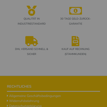
QUALITÄT IN
30 TAGE GELD-ZURÜCK-
INDUSTRIESTANDARD
GARANTIE
DHL VERSAND SCHNELL &
KAUF AUF RECHNUNG
SICHER
(STAMMKUNDEN)
Footer
RECHTLICHES
Allgemeine Geschäftsbedingungen
Widerrufsbelehrung
Datenschutzerklärung