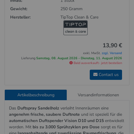
Inhalt:
1 Stück
Gewicht:
250 Gramm
Hersteller:
TipTop Clean & Care
13,90 €
exkl. MwSt.
zzgl. Versand
Lieferung
Samstag, 08. August 2026 - Dienstag, 11. August 2026
Bald ausverkauft- jetzt bestellen
Contact us
Artikelbeschreibung
Versandinformationen
Das
Duftspray Sandelholz
verleiht Innenräumen eine
angenehm frische, saubere Duftnote
und ist speziell für die
automatischen Duftspender Vision D10 und D15
entwickelt
worden. Mit
bis zu 3.000 Sprühzyklen pro Dose
sorgt es für
eine
langanhaltende und zuverlässige Raumerfrischung
, die