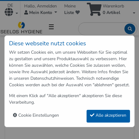
DE
Hallo, Anmelden
Meine
Warenkorb
Mein Konto
Liste
0
Artikel
☰
Diese webseite nutzt cookies
Shop
Zubehör
Lufterfrischer & Geruchsvernichter
Wir setzen Cookies ein, um unsere Webseiten für Sie optimal
Duftspray Sandelholz Nachfüllpackung 270ml für
zu gestalten und unsere Produktauswahl zu verbessern. Hier
Duftspender Vision D10,D15
können Sie auswählen, welche Cookies Sie zulassen wollen,
sowie Ihre Auswahl jederzeit ändern. Weitere Infos finden Sie
in unseren
Datenschutzhinweisen
. Technisch notwendige
Zurück zu "Lufterfrischer & Geruchsvernichter"
Cookies werden auch bei der Auswahl von "ablehnen" gesetzt.
Duftspray Sandelholz
Mit einem Klick auf "Alle akzeptieren" akzeptieren Sie diese
Nachfüllpackung 270ml für
Verarbeitung.
Duftspender Vision D10,D15
Cookie Einstellungen
Alle akzeptieren
Art.-Nr.: 2758