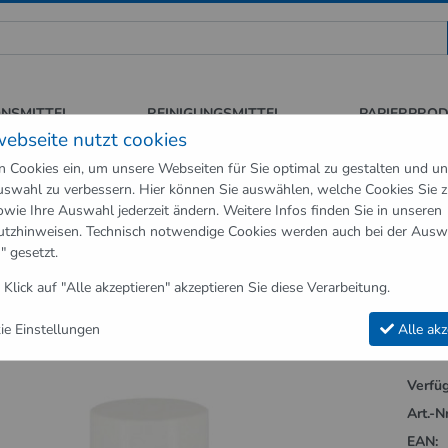
 für Sauberkeit und Hygiene
ONSMITTEL
REINIGUNGSMITTEL
PAPIERPRO
webseite nutzt cookies
n Cookies ein, um unsere Webseiten für Sie optimal zu gestalten und u
swahl zu verbessern. Hier können Sie auswählen, welche Cookies Sie 
hör
Lufterfrischer & Geruchsvernichter
Duftspray Oriental Nachfül
owie Ihre Auswahl jederzeit ändern. Weitere Infos finden Sie in unseren
utzhinweisen
. Technisch notwendige Cookies werden auch bei der Ausw
ufterfrischer & Geruchsvernichter"
" gesetzt.
ray Oriental Nachfüllpackung 270ml für
 Klick auf "Alle akzeptieren" akzeptieren Sie diese Verarbeitung.
15
e Einstellungen
Alle akz
Verfüg
Art.-Nr
EAN: