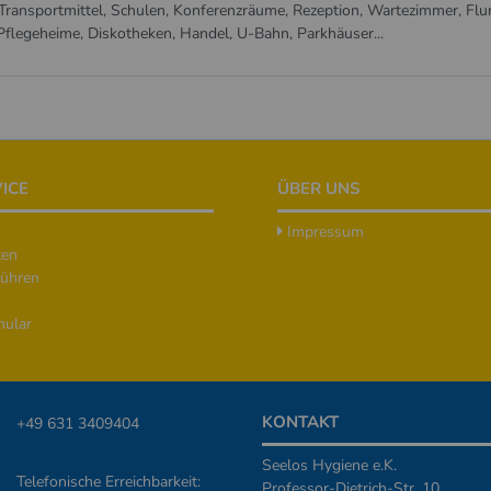
 Transportmittel, Schulen, Konferenzräume, Rezeption, Wartezimmer, Flu
 Pflegeheime, Diskotheken, Handel, U-Bahn, Parkhäuser...
ICE
ÜBER UNS
Impressum
ten
ühren
mular
KONTAKT
+49 631 3409404
Seelos Hygiene e.K.
Telefonische Erreichbarkeit:
Professor-Dietrich-Str. 10