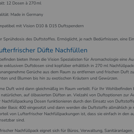
alt: 12 Dosen à 270 ml
lität: Made in Germany
patibel mit Vision D10 & D15 Duftspendern
r Sprühdosis des Duftstoffes. Ermöglicht, je nach Bedürfnissen, eine E
ufterfrischer Düfte Nachfüllen
befinden bieten Ihnen die Vision Spezialisten für Aromachologie eine Au
ie exklusiven Duftdosen sind kopfüber erhältlich in 270 ml Nachfüllpack
 unangenehme Gerüche aus dem Raum zu entfernen und frischen Duft zu ver
chten und Blumen bis hin zu exotischen Kräutern und Gewürzen.
e Duft wird dann gleichmäßig im Raum verteilt. Für Ihr Wohlbefinden bi
natürlichen, auf ölbasierten Düften an. Vielzahl von Duftoptionen zur Au
r Nachfüllpackung Dosen funktionieren durch den Einsatz von Duftstoffen
der Basic 400 eingesetzt und dann werden die Duftstoffe allmählich je n
orteil von Lufterfrischer Nachfüllpackungen ist, dass sie einfach in de
nsetzbar sind.
frischer Nachfüllpack eignet sich für Büros, Verwaltung, Sanitäranlagen,