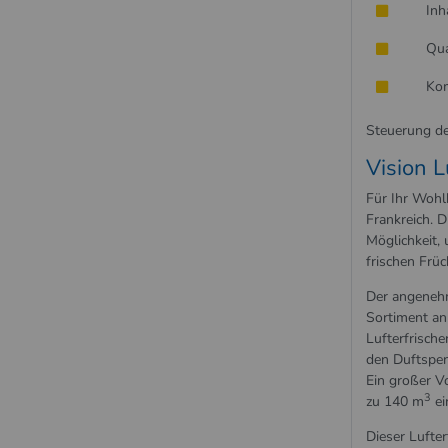
Inh
Qua
Kom
Steuerung de
Vision L
Für Ihr Wohl
Frankreich. D
Möglichkeit,
frischen Frü
Der angenehm
Sortiment an 
Lufterfrische
den Duftspen
Ein großer V
3
zu 140 m
ei
Dieser Lufter