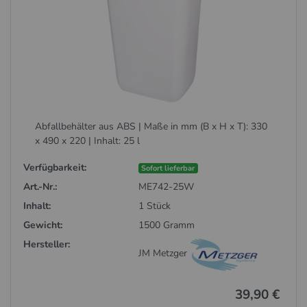
Abfallbehälter aus ABS | Maße in mm (B x H x T): 330
x 490 x 220 | Inhalt: 25 l
Verfügbarkeit:
Sofort lieferbar
Art.-Nr.:
ME742-25W
Inhalt:
1 Stück
Gewicht:
1500 Gramm
Hersteller:
JM Metzger
39,90 €