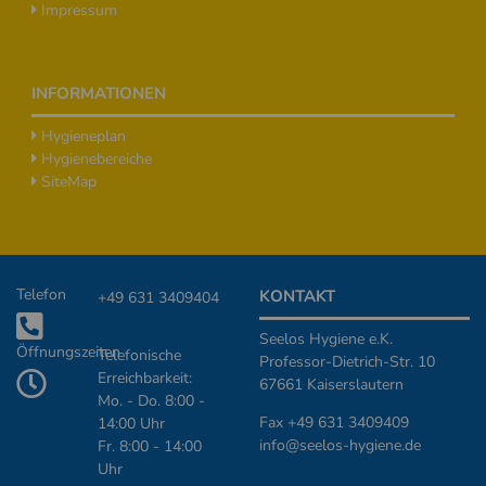
Impressum
INFORMATIONEN
Hygieneplan
Hygienebereiche
SiteMap
Zusätzliche Informationen
Telefon
KONTAKT
+49 631 3409404
Seelos Hygiene e.K.
Öffnungszeiten
Telefonische
Professor-Dietrich-Str. 10
Erreichbarkeit:
67661 Kaiserslautern
Mo. - Do. 8:00 -
Fax +49 631 3409409
14:00 Uhr
info@seelos-hygiene.de
Fr. 8:00 - 14:00
Uhr