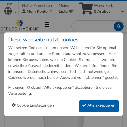
DE
Hallo, Anmelden
Meine
Warenkorb
Mein Konto
Liste
0
Artikel
☰
Diese webseite nutzt cookies
Shop
Zubehör
Abfalleimer Weiß 25 Liter Inhalt
Wir setzen Cookies ein, um unsere Webseiten für Sie optimal
zu gestalten und unsere Produktauswahl zu verbessern. Hier
können Sie auswählen, welche Cookies Sie zulassen wollen,
Zurück zu "Zubehör"
sowie Ihre Auswahl jederzeit ändern. Weitere Infos finden Sie
in unseren
Datenschutzhinweisen
. Technisch notwendige
Abfalleimer Weiß 25 Liter Inhalt
Cookies werden auch bei der Auswahl von "ablehnen" gesetzt.
Art.-Nr.: ME742-25W
Mit einem Klick auf "Alle akzeptieren" akzeptieren Sie diese
Verarbeitung.
Cookie Einstellungen
Alle akzeptieren